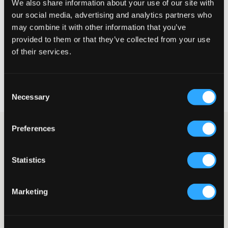
Te klein
Perfect
Te groot
We also share information about your use of our site with
our social media, advertising and analytics partners who
MAATTABEL
may combine it with other information that you’ve
provided to them or that they’ve collected from your use
KIES EEN MAAT
of their services.
Snelle levering
Consent
Gratis verzending vanaf €69
Necessary
Selection
Recht op herroeping binnen 60 dagen
Preferences
Lichtgrijze T-shirt van Lyle & Scott. Het merk is op een patch
geplaatst en op de borst aangebracht. De T-shirt heeft een
ronde hals en een normale pasvorm. Dit is een basic die perfect
Statistics
is om in je garderobe te hebben. Deze T-shirt is een van onze
bestsellers en is verkrijgbaar in meerdere kleuren.
T-shirt
Marketing
Ronde hals
Normale pasvorm
Merkpatch
Kleur: Light Grey Marl