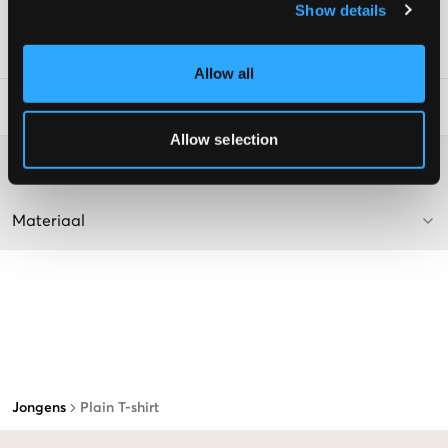
Show details
Supplier color/color code
:
Light Grey Marl
SKU
:
128156-011
Allow all
Laundry Advice
:
Allow selection
Washing advice
Materiaal
Jongens
Plain T-shirt