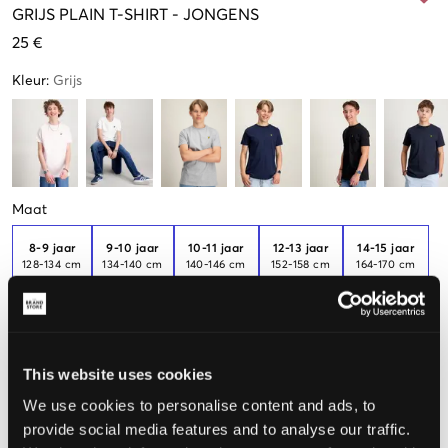
GRIJS
PLAIN T-SHIRT
-
JONGENS
25 €
Kleur
:
Grijs
Maat
8-9 jaar
9-10 jaar
10-11 jaar
12-13 jaar
14-15 jaar
128-134 cm
134-140 cm
140-146 cm
152-158 cm
164-170 cm
Nog
3
over
15-16 jaar
170-176 cm
This website uses cookies
We use cookies to personalise content and ads, to
De maat lijkt
provide social media features and to analyse our traffic.