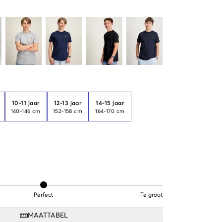
10-11 jaar
12-13 jaar
14-15 jaar
140-146 cm
152-158 cm
164-170 cm
Perfect
Te groot
MAATTABEL