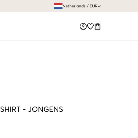
GRATIS VERZEN
Netherlands
/
EUR
Market switch
-SHIRT
-
JONGENS