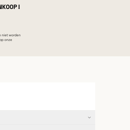
NKOOP!
n niet worden
hap onze