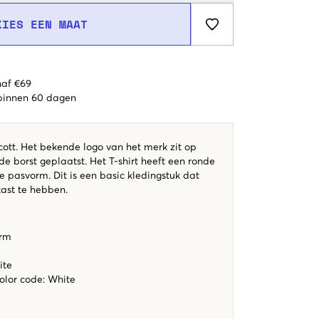
KIES EEN MAAT
naf €69
 binnen 60 dagen
Scott. Het bekende logo van het merk zit op
de borst geplaatst. Het T-shirt heeft een ronde
 pasvorm. Dit is een basic kledingstuk dat
kast te hebben.
orm
ite
color code
:
White