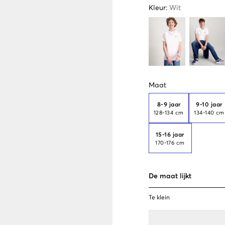
Kleur
:
Wit
Maat
8-9 jaar
9-10 jaar
128-134 cm
134-140 cm
15-16 jaar
170-176 cm
De maat lijkt
Te klein