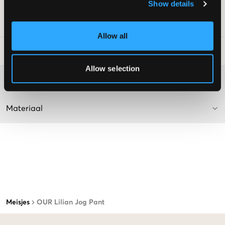
Show details
Kleur: Coffee Brown
SKU
:
112831-003
Allow all
Laundry Advice
:
Allow selection
Washing advice
Materiaal
Meisjes
OUR Lilian Jog Pant