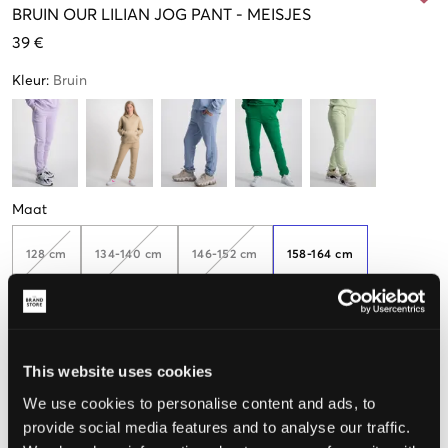
BRUIN
OUR LILIAN JOG PANT
-
MEISJES
39 €
Kleur
:
Bruin
Maat
128 cm
134-140 cm
146-152 cm
158-164 cm
170 cm
176 cm
This website uses cookies
We use cookies to personalise content and ads, to
De maat lijkt
provide social media features and to analyse our traffic.
Te klein
Perfect
Te groot