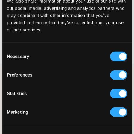
We also share information about your use of our site with
our social media, advertising and analytics partners who
MAATTABEL
may combine it with other information that you’ve
provided to them or that they’ve collected from your use
KIES EEN MAAT
of their services.
Snelle levering
Consent
Gratis verzending vanaf €69
Necessary
Recht op herroeping binnen 60 dagen
Selection
Preferences
Joggingbroeken van het populaire merk Grunt in een beige tint.
In de taille zit een boord en elastiek en de taille is
normaalhoog. De zakken zitten aan de zijkant. De pasvorm is
normaal en de boorden zitten onderaan. Combineer ze bij
Statistics
voorkeur met het bijpassende sweatshirt om een complete set te
krijgen.
Marketing
Joggingbroek
Boorden
Elastiek
Zijzakken