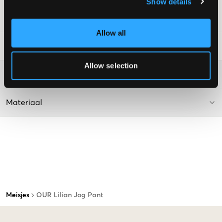
Show details
SKU
:
112831-005
Allow all
Laundry Advice
:
Allow selection
Washing advice
Materiaal
Meisjes
OUR Lilian Jog Pant