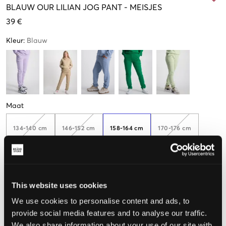
BLAUW
OUR LILIAN JOG PANT
-
MEISJES
39 €
Kleur
:
Blauw
Maat
134-140 cm
146-152 cm
158-164 cm
170-176 cm
182-188
This website uses cookies
We use cookies to personalise content and ads, to
De maat lijkt
provide social media features and to analyse our traffic.
We also share information about your use of our site with