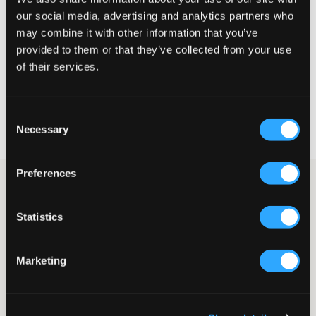
Te klein
Perfect
Te groot
our social media, advertising and analytics partners who
may combine it with other information that you’ve
MAATTABEL
provided to them or that they’ve collected from your use
KIES EEN MAAT
of their services.
Snelle levering
Consent
Gratis verzending vanaf €69
Necessary
Selection
Recht op herroeping binnen 60 dagen
Preferences
Lichtblauwe zachte joggingbroek van het populaire merk Grunt.
In de taille zit een boord en elastiek, en de taillehoogte is
normaal. Er zijn zakken aan de zijkant. De pasvorm is normaal
Statistics
en de boorden zitten onderaan. Combineer deze bij voorkeur
met de bijpassende sweatshirt voor een complete set.
Joggingbroek
Marketing
Boorden
Elastiek
Zakken aan de zijkant
Kleur: Baby Blue