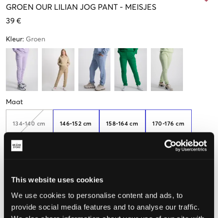
GROEN
OUR LILIAN JOG PANT
-
MEISJES
39 €
Kleur
:
Groen
Maat
134-140 cm
146-152 cm
158-164 cm
170-176 cm
Nog
2
over
Nog
3
over
182-188
This website uses cookies
We use cookies to personalise content and ads, to
De maat lijkt
provide social media features and to analyse our traffic.