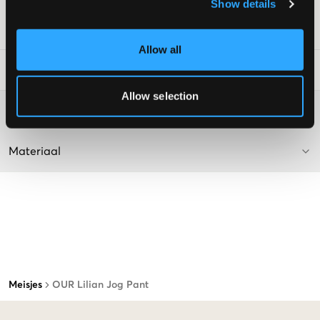
Kleur: Light Green
Show details
SKU
:
112831-008
Allow all
Laundry Advice
:
Allow selection
Washing advice
Materiaal
Meisjes
OUR Lilian Jog Pant