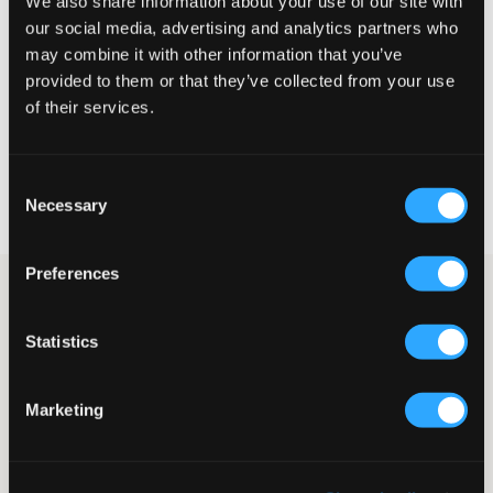
We also share information about your use of our site with
Te klein
Perfect
Te groot
our social media, advertising and analytics partners who
may combine it with other information that you’ve
MAATTABEL
provided to them or that they’ve collected from your use
of their services.
KIES EEN MAAT
Consent
Snelle levering
Necessary
Gratis verzending vanaf €69
Selection
Recht op herroeping binnen 60 dagen
Preferences
Lichtgroene joggingbroeken van Grunt. In de taille zit elastiek en
de zakken bevinden zich aan de zijkant. Combineer deze bij
voorkeur met een bovenstuk in dezelfde tint voor een complete
Statistics
set.
Joggingbroek
Marketing
Elastiek
Zijzakken
Normale pasvorm
Normale hoge taille