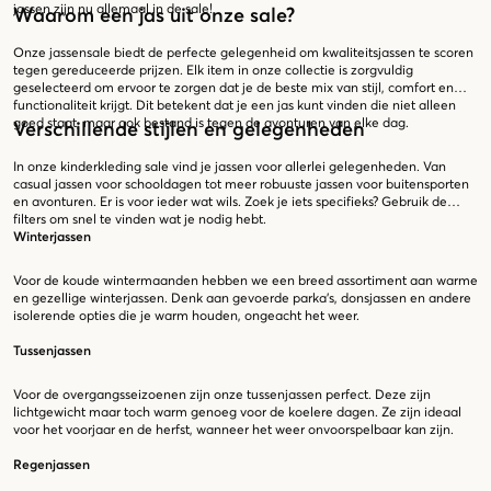
jassen zijn nu allemaal in de sale!
Waarom een jas uit onze sale?
Onze jassensale biedt de perfecte gelegenheid om kwaliteitsjassen te scoren
tegen gereduceerde prijzen. Elk item in onze collectie is zorgvuldig
geselecteerd om ervoor te zorgen dat je de beste mix van stijl, comfort en
functionaliteit krijgt. Dit betekent dat je een jas kunt vinden die niet alleen
goed staat, maar ook bestand is tegen de avonturen van elke dag.
Verschillende stijlen en gelegenheden
In onze kinderkleding sale vind je jassen voor allerlei gelegenheden. Van
casual jassen voor schooldagen tot meer robuuste jassen voor buitensporten
en avonturen. Er is voor ieder wat wils. Zoek je iets specifieks? Gebruik de
filters om snel te vinden wat je nodig hebt.
Winterjassen
Voor de koude wintermaanden hebben we een breed assortiment aan warme
en gezellige winterjassen. Denk aan gevoerde parka's, donsjassen en andere
isolerende opties die je warm houden, ongeacht het weer.
Tussenjassen
Voor de overgangsseizoenen zijn onze tussenjassen perfect. Deze zijn
lichtgewicht maar toch warm genoeg voor de koelere dagen. Ze zijn ideaal
voor het voorjaar en de herfst, wanneer het weer onvoorspelbaar kan zijn.
Regenjassen