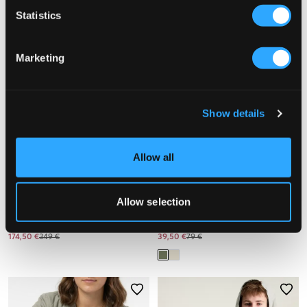
Statistics
Marketing
Show details
Allow all
VERKOOP
VERKOOP
Allow selection
Sail Racing
RYVLS
JR PATROL DOWN JACKET
QUILTED JACKET
174,50 €
349 €
39,50 €
79 €