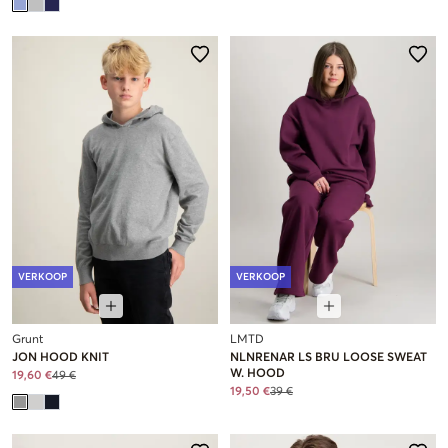
VERKOOP
VERKOOP
Grunt
LMTD
JON HOOD KNIT
NLNRENAR LS BRU LOOSE SWEAT
W. HOOD
19,60 €
49 €
19,50 €
39 €