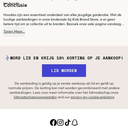
kindersale.
Conclusie
Hoodies zijn een essentieel onderdeel van elke jeugdige garderobe. Met de
huidige aanbiedingen in onze kindersale bij Kids Brand Store, is er geen
betere tijd om je collectie uit te breiden. Bezoek onze sale-pagina vandaag
nog en ontdek de perfecte hoodie die bij jouw stijl en behoeften past!
Tonen
Meer
...
WORD LID EN KRIJG 10% KORTING OP JE AANKOOP!
LID WORDEN
De aanbieding is geldig op je eerste aankoop als lid en geldt op
normale prijzen. De korting kan niet worden gecombineerd met andere
aanbiedingen. Lees voor meer informatie over het lidmaatschap onze
lidmaatschapsvoorwaarden
and our
privacy-en-cookieverklaring