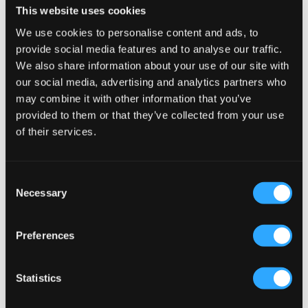
GANT
Zeke
This website uses cookies
SHIELD HOODIE
ESSENTIAL CHEST PRINT ZIP
HOODIE
We use cookies to personalise content and ads, to
42,50 €
85 €
19,50 €
39 €
provide social media features and to analyse our traffic.
We also share information about your use of our site with
our social media, advertising and analytics partners who
may combine it with other information that you’ve
provided to them or that they’ve collected from your use
of their services.
Consent
Necessary
Selection
Preferences
VERKOOP
VERKOOP
Statistics
Zeke
Calvin Klein
ESSENTIAL LOGO TAG ZIP HOODIE
MINI BADGE ZIP-THROUGH