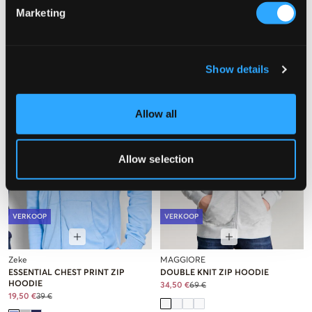
19,50 €
39 €
42,50 €
85 €
Marketing
Show details
Allow all
Allow selection
VERKOOP
VERKOOP
Zeke
MAGGIORE
ESSENTIAL CHEST PRINT ZIP
DOUBLE KNIT ZIP HOODIE
HOODIE
34,50 €
69 €
19,50 €
39 €