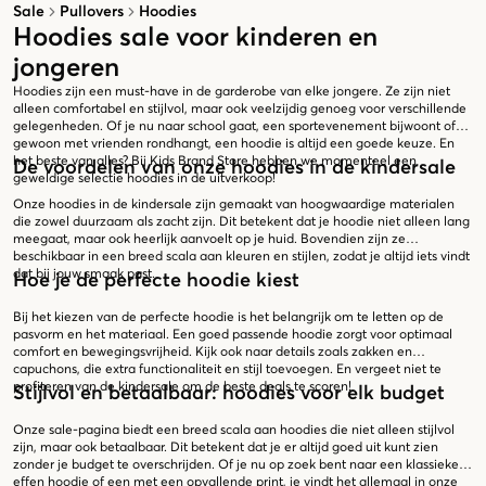
Sale
Pullovers
Hoodies
Hoodies sale voor kinderen en
jongeren
Hoodies zijn een must-have in de garderobe van elke jongere. Ze zijn niet
alleen comfortabel en stijlvol, maar ook veelzijdig genoeg voor verschillende
gelegenheden. Of je nu naar school gaat, een sportevenement bijwoont of
gewoon met vrienden rondhangt, een hoodie is altijd een goede keuze. En
het beste van alles? Bij Kids Brand Store hebben we momenteel een
De voordelen van onze hoodies in de kindersale
geweldige selectie hoodies in de uitverkoop!
Onze hoodies in de kindersale zijn gemaakt van hoogwaardige materialen
die zowel duurzaam als zacht zijn. Dit betekent dat je hoodie niet alleen lang
meegaat, maar ook heerlijk aanvoelt op je huid. Bovendien zijn ze
beschikbaar in een breed scala aan kleuren en stijlen, zodat je altijd iets vindt
dat bij jouw smaak past.
Hoe je de perfecte hoodie kiest
Bij het kiezen van de perfecte hoodie is het belangrijk om te letten op de
pasvorm en het materiaal. Een goed passende hoodie zorgt voor optimaal
comfort en bewegingsvrijheid. Kijk ook naar details zoals zakken en
capuchons, die extra functionaliteit en stijl toevoegen. En vergeet niet te
profiteren van de kindersale om de beste deals te scoren!
Stijlvol en betaalbaar: hoodies voor elk budget
Onze sale-pagina biedt een breed scala aan hoodies die niet alleen stijlvol
zijn, maar ook betaalbaar. Dit betekent dat je er altijd goed uit kunt zien
zonder je budget te overschrijden. Of je nu op zoek bent naar een klassieke
effen hoodie of een met een opvallende print, je vindt het allemaal in onze