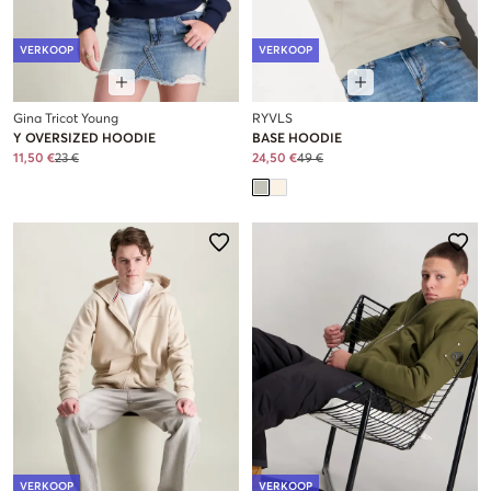
VERKOOP
VERKOOP
Gina Tricot Young
RYVLS
Y OVERSIZED HOODIE
BASE HOODIE
11,50 €
23 €
24,50 €
49 €
VERKOOP
VERKOOP