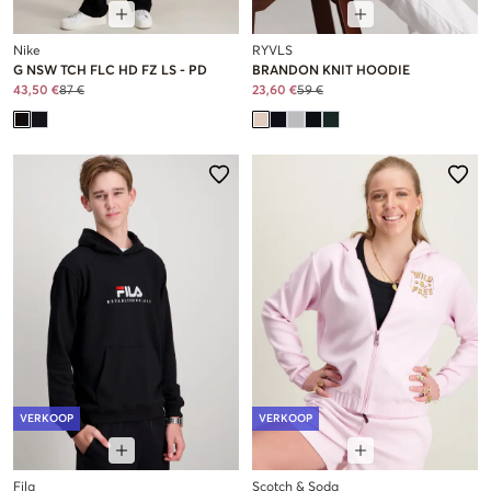
Nike
RYVLS
G NSW TCH FLC HD FZ LS - PD
BRANDON KNIT HOODIE
43,50 €
87 €
23,60 €
59 €
VERKOOP
VERKOOP
Fila
Scotch & Soda