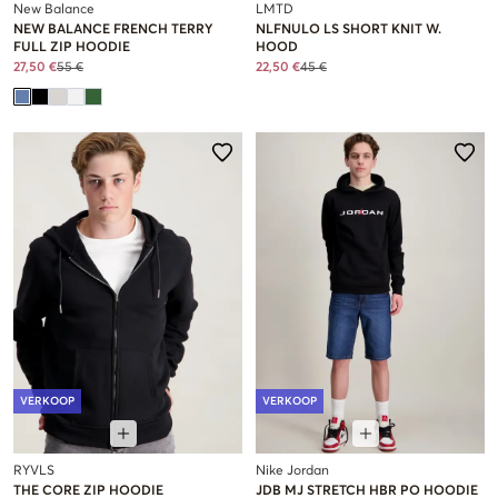
New Balance
LMTD
NEW BALANCE FRENCH TERRY
NLFNULO LS SHORT KNIT W.
FULL ZIP HOODIE
HOOD
27,50 €
55 €
22,50 €
45 €
VERKOOP
VERKOOP
RYVLS
Nike Jordan
THE CORE ZIP HOODIE
JDB MJ STRETCH HBR PO HOODIE