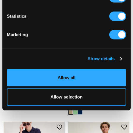
Statistics
Marketing
Show details
VERKOOP
VERKOOP
Allow all
Gina Tricot Young
MAGGIORE
Allow selection
Y LOW LINEN BLEND TROUSERS
LINEN BLEND SHIRT
14,50 €
29 €
29,50 €
59 €