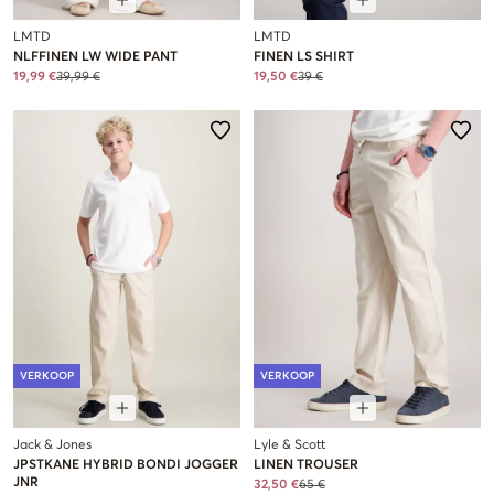
LMTD
LMTD
NLFFINEN LW WIDE PANT
FINEN LS SHIRT
19,99 €
39,99 €
19,50 €
39 €
VERKOOP
VERKOOP
Jack & Jones
Lyle & Scott
JPSTKANE HYBRID BONDI JOGGER
LINEN TROUSER
JNR
32,50 €
65 €