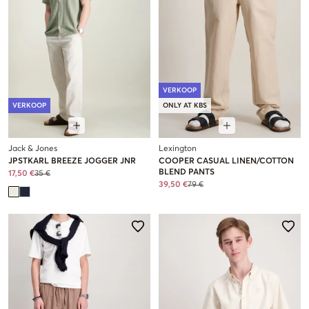
VERKOOP
VERKOOP
ONLY AT KBS
Jack & Jones
Lexington
JPSTKARL BREEZE JOGGER JNR
COOPER CASUAL LINEN/COTTON
BLEND PANTS
17,50 €
35 €
39,50 €
79 €