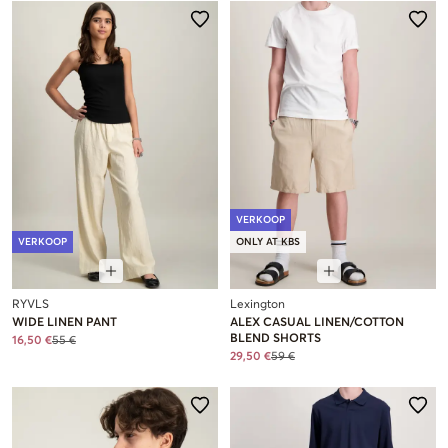
VERKOOP
VERKOOP
ONLY AT KBS
RYVLS
Lexington
WIDE LINEN PANT
ALEX CASUAL LINEN/COTTON
BLEND SHORTS
16,50 €
55 €
29,50 €
59 €