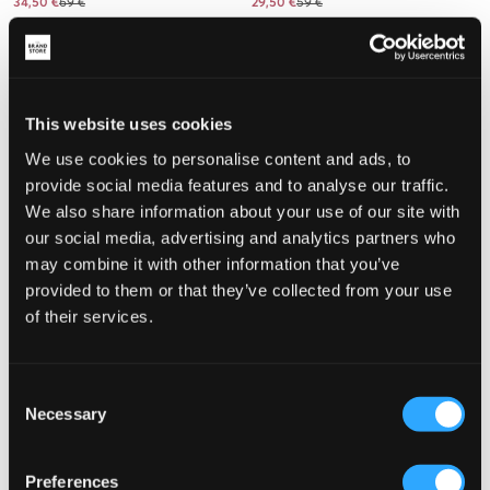
34,50 €
69 €
29,50 €
59 €
This website uses cookies
We use cookies to personalise content and ads, to
provide social media features and to analyse our traffic.
We also share information about your use of our site with
our social media, advertising and analytics partners who
may combine it with other information that you’ve
provided to them or that they’ve collected from your use
of their services.
VERKOOP
VERKOOP
Consent
RYVLS
MAGGIORE
Necessary
Selection
JACKSON LINEN PANTS
LINEN BLEND SHIRT
22,50 €
45 €
29,50 €
59 €
Preferences